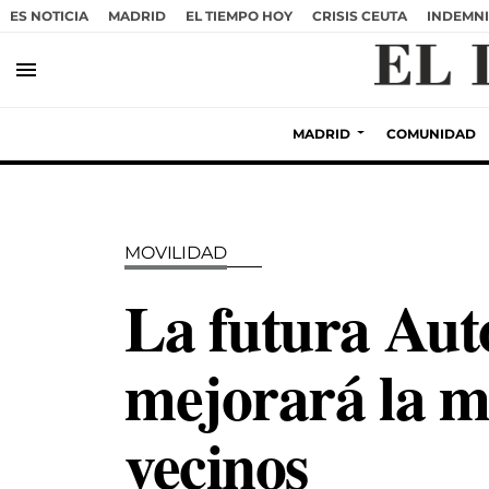
ES NOTICIA
MADRID
EL TIEMPO HOY
CRISIS CEUTA
INDEMNI
menu
MADRID
COMUNIDAD
MOVILIDAD
La futura Aut
mejorará la m
vecinos