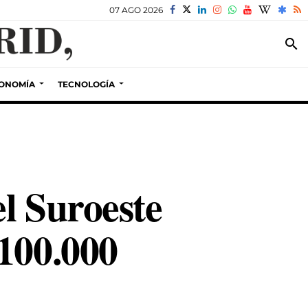
07 AGO 2026
search
ONOMÍA
TECNOLOGÍA
l Suroeste
100.000