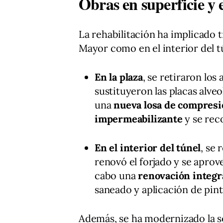
Obras en superficie y e
La rehabilitación ha implicado tr
Mayor como en el interior del t
En la plaza
, se retiraron los
sustituyeron las placas alve
una
nueva losa de compres
impermeabilizante
y se rec
En el interior del túnel
, se 
renovó el forjado y se aprove
cabo una
renovación integr
saneado y aplicación de pint
Además, se ha modernizado la s