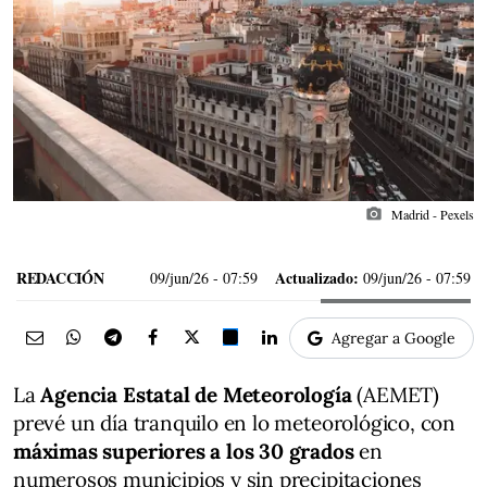
photo_camera
Madrid - Pexels
REDACCIÓN
Actualizado:
09/jun/26
- 07:59
09/jun/26 - 07:59
Agregar a Google
La
Agencia Estatal de Meteorología
(AEMET)
prevé un día tranquilo en lo meteorológico, con
máximas superiores a los 30 grados
en
numerosos municipios y sin precipitaciones