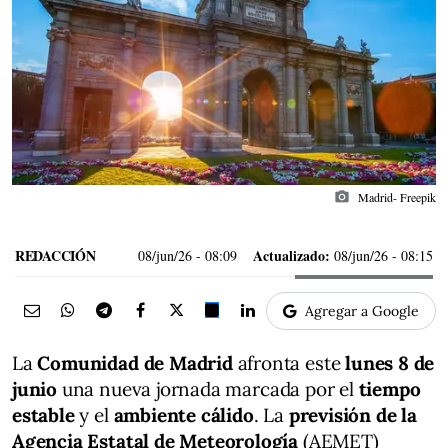
photo_camera
Madrid- Freepik
REDACCIÓN
Actualizado:
08/jun/26
- 08:09
08/jun/26 - 08:15
Agregar a Google
La
Comunidad de Madrid
afronta este
lunes 8 de
junio
una nueva jornada marcada por el
tiempo
estable
y el
ambiente cálido
. La
previsión de la
Agencia Estatal de Meteorología
(AEMET)