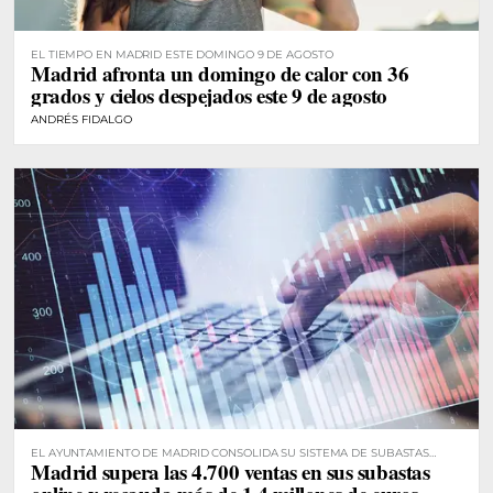
EL TIEMPO EN MADRID ESTE DOMINGO 9 DE AGOSTO
Madrid afronta un domingo de calor con 36
grados y cielos despejados este 9 de agosto
ANDRÉS FIDALGO
EL AYUNTAMIENTO DE MADRID CONSOLIDA SU SISTEMA DE SUBASTAS
Madrid supera las 4.700 ventas en sus subastas
DIGITALES