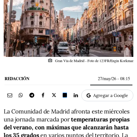
photo_camera
Gran Vía de Madrid - Foto de 123FR/Engin Korkmaz
REDACCIÓN
27/may/26
- 08:15
Agregar a Google
La Comunidad de Madrid afronta este miércoles
una jornada marcada por
temperaturas propias
del verano, con máximas que alcanzarán hasta
los 35 grados
en varios puntos del territorio. La