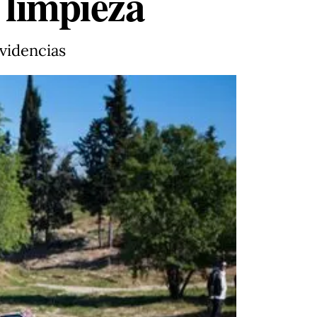
 limpieza
videncias