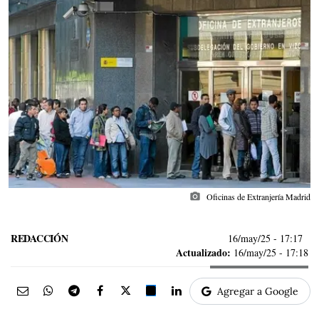
photo_camera
Oficinas de Extranjería Madrid
REDACCIÓN
16/may/25
- 17:17
Actualizado:
16/may/25 - 17:18
Agregar a Google