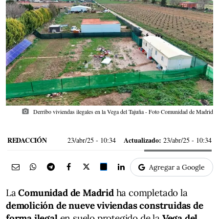
photo_camera
Derribo viviendas ilegales en la Vega del Tajuña - Foto Comunidad de Madrid
REDACCIÓN
Actualizado:
23/abr/25
- 10:34
23/abr/25 - 10:34
Agregar a Google
La
Comunidad de Madrid
ha completado la
demolición de nueve viviendas construidas de
forma ilegal
en suelo protegido de la
Vega del