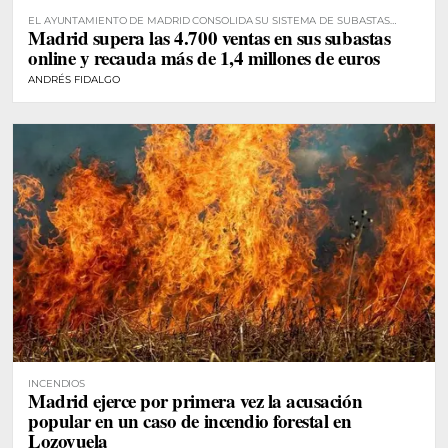
EL AYUNTAMIENTO DE MADRID CONSOLIDA SU SISTEMA DE SUBASTAS
Madrid supera las 4.700 ventas en sus subastas
DIGITALES
online y recauda más de 1,4 millones de euros
ANDRÉS FIDALGO
INCENDIOS
Madrid ejerce por primera vez la acusación
popular en un caso de incendio forestal en
Lozoyuela