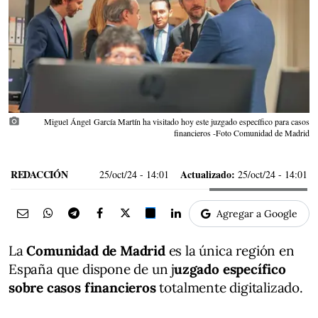
photo_camera
Miguel Ángel García Martín ha visitado hoy este juzgado específico para casos
financieros -Foto Comunidad de Madrid
REDACCIÓN
Actualizado:
25/oct/24
- 14:01
25/oct/24 - 14:01
Agregar a Google
La
Comunidad de Madrid
es la única región en
España que dispone de un j
uzgado específico
sobre casos financieros
totalmente digitalizado.