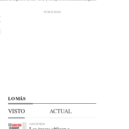
6
LO MÁS
VISTO
ACTUAL
HACIENDA
Los jueces obligan a