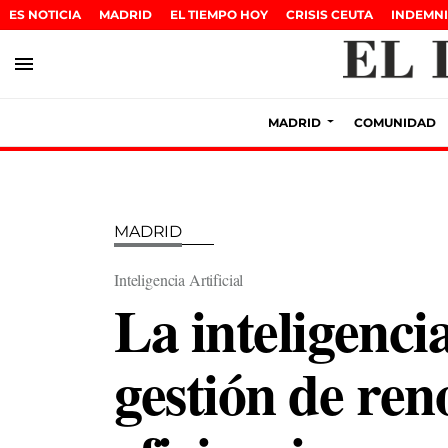
ES NOTICIA
MADRID
EL TIEMPO HOY
CRISIS CEUTA
INDEMNI
menu
MADRID
COMUNIDAD
MADRID
Inteligencia Artificial
La inteligencia
gestión de ren