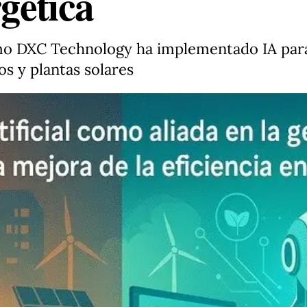
rgética
o DXC Technology ha implementado IA para 
s y plantas solares