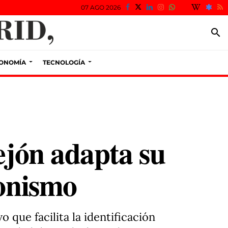
07 AGO 2026
search
ONOMÍA
TECNOLOGÍA
ejón adapta su
tonismo
 que facilita la identificación