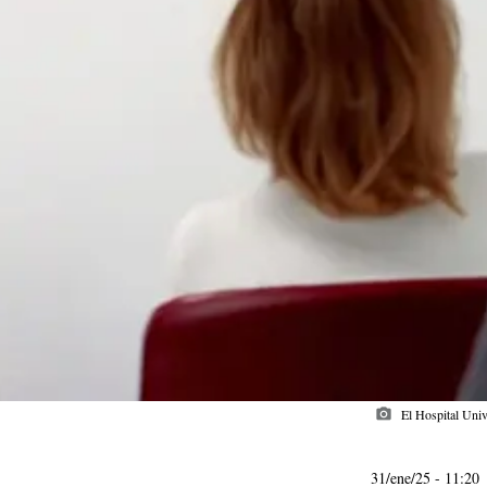
photo_camera
El Hospital Univ
31/ene/25
- 11:20