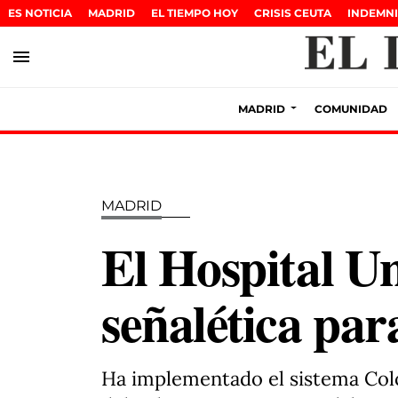
ES NOTICIA
MADRID
EL TIEMPO HOY
CRISIS CEUTA
INDEMNI
menu
MADRID
COMUNIDAD
MADRID
El Hospital Un
señalética pa
Ha implementado el sistema ColorA