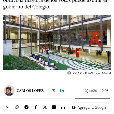
obtuvo la mayoría de los votos puede asumir el
gobierno del Colegio.
photo_camera
COAM - Foto Turismo Madrid
CARLOS LÓPEZ
19/jun/26
- 19:06
Agregar a Google