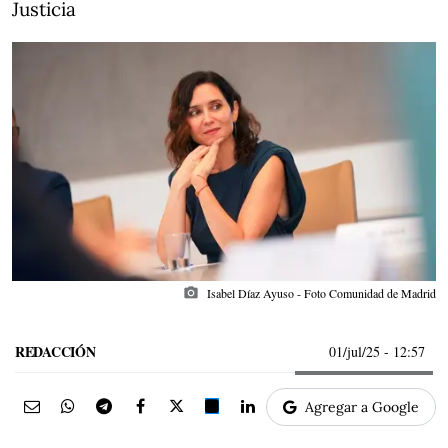
Justicia
photo_camera
Isabel Díaz Ayuso - Foto Comunidad de Madrid
REDACCIÓN
01/jul/25
- 12:57
Agregar a Google