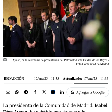
photo_camera
Ayuso, en la ceremonia de presentación del Patronato-Lima Ciudad de los Reyes -
Foto Comunidad de Madrid
REDACCIÓN
Actualizado:
17/ene/25
- 11:35
17/ene/25 - 11:35
Agregar a Google
La presidenta de la Comunidad de Madrid,
Isabel
Díaz Ayuso
, ha asistido este jueves a la