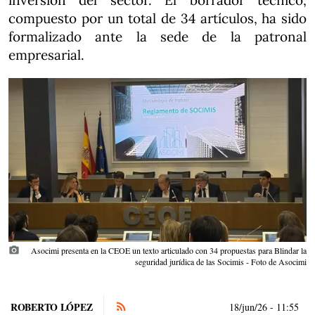
inversión del sector. El borrador técnico,
compuesto por un total de 34 artículos, ha sido
formalizado ante la sede de la patronal
empresarial.
photo_camera
Asocimi presenta en la CEOE un texto articulado con 34 propuestas para Blindar la
seguridad jurídica de las Socimis - Foto de Asocimi
ROBERTO LÓPEZ
18/jun/26
- 11:55