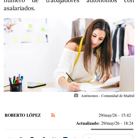
número de trabajadores autónomos con
asalariados.
photo_camera
Autónomos - Comunidad de Madrid
ROBERTO LÓPEZ
29/may/26
- 15:42
Actualizado:
29/may/26 - 18:24