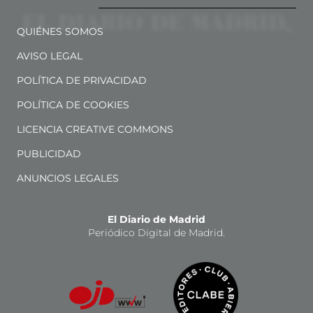
QUIÉNES SOMOS
AVISO LEGAL
POLÍTICA DE PRIVACIDAD
POLÍTICA DE COOKIES
LICENCIA CREATIVE COMMONS
PUBLICIDAD
ANUNCIOS LEGALES
El Diario de Madrid
Periódico Digital de Madrid.