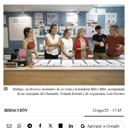
photo_camera
Hidalgo, en diversos momentos de su visita a la heladería Bibí e Bibó, acompañada
de las concejalas de Chamartín, Yolanda Estrada y de Arganzuela, Lola Navarro
REDACCIÓN
21/ago/25
- 17:45
Agregar a Google