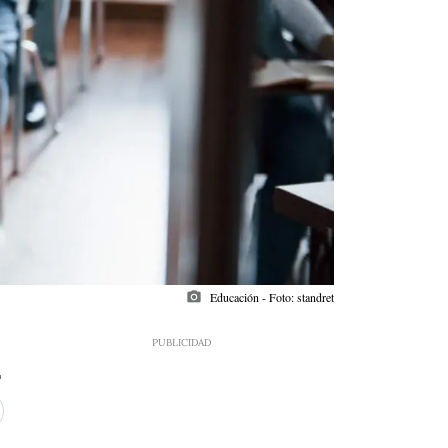
photo_camera
Educación - Foto: standret