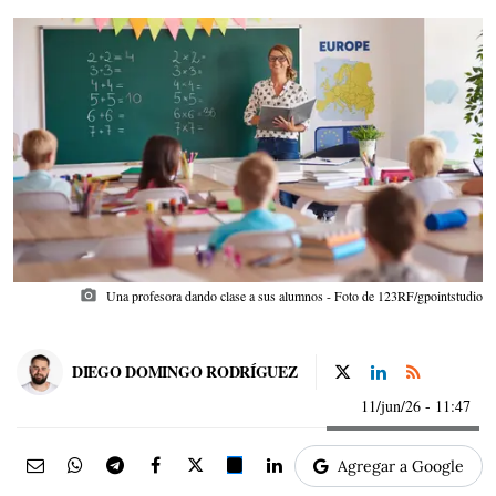
photo_camera
Una profesora dando clase a sus alumnos - Foto de 123RF/gpointstudio
DIEGO DOMINGO RODRÍGUEZ
11/jun/26
- 11:47
Agregar a Google