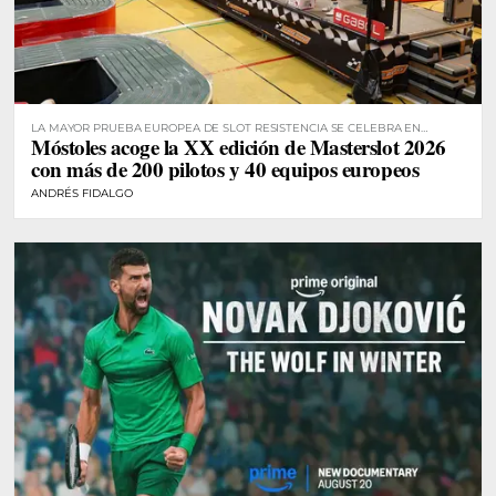
LA MAYOR PRUEBA EUROPEA DE SLOT RESISTENCIA SE CELEBRA EN
Móstoles acoge la XX edición de Masterslot 2026
MÓSTOLES
con más de 200 pilotos y 40 equipos europeos
ANDRÉS FIDALGO