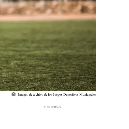
photo_camera
Imagen de archivo de los Juegos Deportivos Municipales