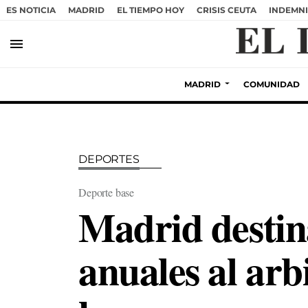
ES NOTICIA
MADRID
EL TIEMPO HOY
CRISIS CEUTA
INDEMNI
menu
MADRID
COMUNIDAD
DEPORTES
Deporte base
Madrid destin
anuales al arb