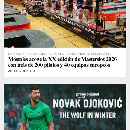
LA MAYOR PRUEBA EUROPEA DE SLOT RESISTENCIA SE CELEBRA EN
Móstoles acoge la XX edición de Masterslot 2026
MÓSTOLES
con más de 200 pilotos y 40 equipos europeos
ANDRÉS FIDALGO