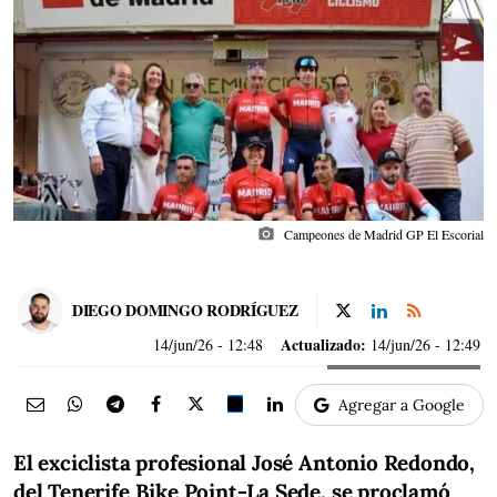
photo_camera
Campeones de Madrid GP El Escorial
DIEGO DOMINGO RODRÍGUEZ
Actualizado:
14/jun/26
- 12:48
14/jun/26 - 12:49
Agregar a Google
El exciclista profesional José Antonio Redondo,
del Tenerife Bike Point-La Sede, se proclamó