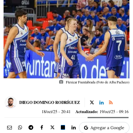
photo_camera
Flexicar Fuenlabrada (Foto de Alba Pacheco)
DIEGO DOMINGO RODRÍGUEZ
Actualizado:
18/oct/25
- 20:41
19/oct/25 - 09:16
Agregar a Google