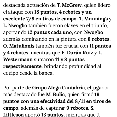
destacada actuación de
T. McGrew
, quien lideró
el ataque con
18 puntos, 4 rebotes y un
excelente 7/9 en tiros de campo
.
T. Munnings
y
L. Nwogbo
también fueron claves en el triunfo,
aportando
12 puntos cada uno
, con
Nwogbo
además dominando en la pintura con
8 rebotes
.
O. Matulionis
también fue crucial con
11 puntos
y 4 rebotes
, mientras que
E. Durán Ruiz
y
L.
Westermann
sumaron
11 y 8 puntos
respectivamente
, brindando profundidad al
equipo desde la banca.
Por parte de
Grupo Alega Cantabria
, el jugador
más destacado fue
M. Bulic
, quien firmó
19
puntos con una efectividad del 8/11 en tiros de
campo
, además de capturar
9 rebotes
.
S.
Littleson
aportó
13 puntos
, mientras que
J.