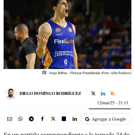
photo_camera
Jorge Bilbao - Flexicar Fuenlabrada (Foto: Alba Pacheco)
DIEGO DOMINGO RODRÍGUEZ
12/mar/25
- 21:13
Agregar a Google
En un partido correspondiente a la jornada 24 de