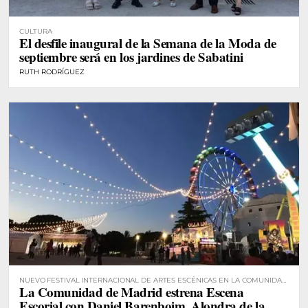
CULTURA
El desfile inaugural de la Semana de la Moda de
septiembre será en los jardines de Sabatini
RUTH RODRÍGUEZ
NUEVO FESTIVAL INTERNACIONAL DE ARTES ESCÉNICAS EN LA COMUNIDAD
La Comunidad de Madrid estrena Escena
DE MADRID
Escorial con Daniel Barenboim, Alondra de la