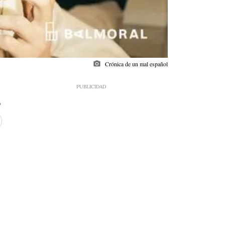
photo_camera
Crónica de un mal español