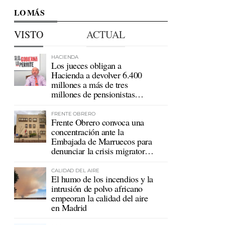
LO MÁS
VISTO
ACTUAL
HACIENDA
Los jueces obligan a
Hacienda a devolver 6.400
millones a más de tres
millones de pensionistas
mutualistas
FRENTE OBRERO
Frente Obrero convoca una
concentración ante la
Embajada de Marruecos para
denunciar la crisis migratoria
en Ceuta
CALIDAD DEL AIRE
El humo de los incendios y la
intrusión de polvo africano
empeoran la calidad del aire
en Madrid