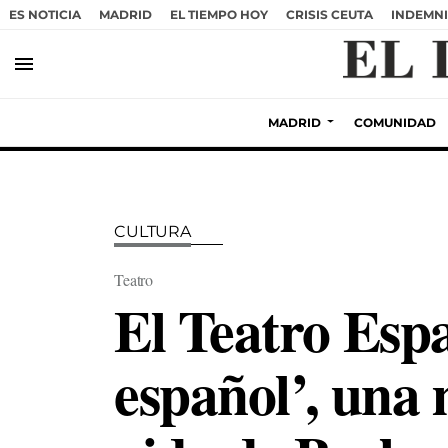
ES NOTICIA
MADRID
EL TIEMPO HOY
CRISIS CEUTA
INDEMNI
menu
MADRID
COMUNIDAD
CULTURA
Teatro
El Teatro Esp
español’, una 