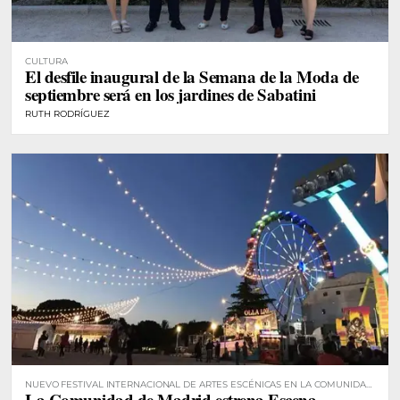
CULTURA
El desfile inaugural de la Semana de la Moda de
septiembre será en los jardines de Sabatini
RUTH RODRÍGUEZ
NUEVO FESTIVAL INTERNACIONAL DE ARTES ESCÉNICAS EN LA COMUNIDAD
La Comunidad de Madrid estrena Escena
DE MADRID