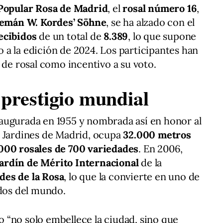
 Popular Rosa de Madrid
, el
rosal número 16
,
alemán W. Kordes’ Söhne
, se ha alzado con el
recibidos
de un total de
8.389
, lo que supone
 a la edición de 2024. Los participantes han
 de rosal como incentivo a su voto.
prestigio mundial
naugurada en 1955 y nombrada así en honor al
y Jardines de Madrid, ocupa
32.000 metros
000 rosales de 700 variedades
. En 2006,
Jardín de Mérito Internacional
de la
des de la Rosa
, lo que la convierte en uno de
ados del mundo.
 “no solo embellece la ciudad, sino que