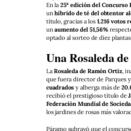
En la
25ª edición del Concurso
un
híbrido de té del obtentor 
título, gracias a los
1.216 votos 
un
aumento del 51,56%
respecto
optado al sorteo de diez plantas
Una Rosaleda de 
La
Rosaleda de Ramón Ortiz
, i
que fuera director de Parques 
cuadrados
y alberga más de
20.
recibió el prestigioso título de
Federación Mundial de Socieda
los jardines de rosas más valor
Páramo subrayó que el concurso