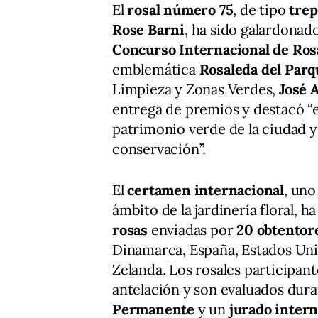
El
rosal número 75
, de tipo
tre
Rose Barni
, ha sido galardonad
Concurso Internacional de Ros
emblemática
Rosaleda del Parq
Limpieza y Zonas Verdes,
José 
entrega de premios y destacó “
patrimonio verde de la ciudad y
conservación”.
El
certamen internacional
, uno
ámbito de la jardinería floral, 
rosas
enviadas por
20 obtentor
Dinamarca, España, Estados Unido
Zelanda. Los rosales participan
antelación y son evaluados dura
Permanente
y un
jurado intern