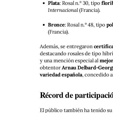
Plata
: Rosal n.º 30, tipo
flor
Internacional
(Francia).
Bronce
: Rosal n.º 48, tipo
po
(Francia).
Además, se entregaron
certific
destacando rosales de tipo híbr
y una mención especial al
mejo
obtentor
Arnau Delbard-Georg
variedad española
, concedido a
Récord de participaci
El público también ha tenido su