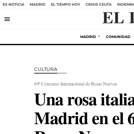
ES NOTICIA
MADRID
EL TIEMPO HOY
CRISIS CEUTA
INDEMNI
menu
MADRID
COMUNIDAD
CULTURA
69º Concurso Internacional de Rosas Nuevas
Una rosa itali
Madrid en el 