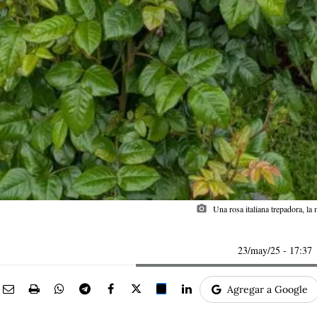
photo_camera
Una rosa italiana trepadora, l
23/may/25
- 17:37
Agregar a Google