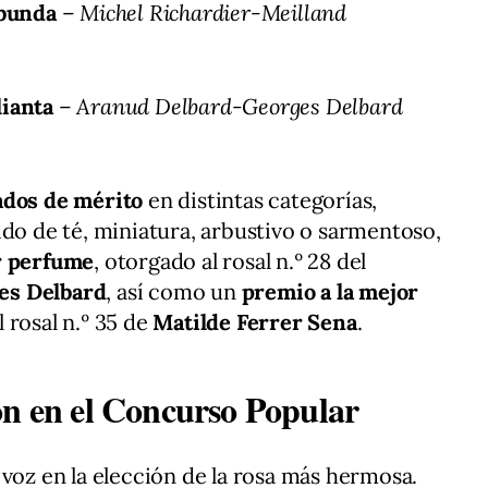
ibunda
–
Michel Richardier-Meilland
lianta
–
Aranud Delbard-Georges Delbard
ados de mérito
en distintas categorías,
ido de té, miniatura, arbustivo o sarmentoso,
r perfume
, otorgado al rosal n.º 28 del
es Delbard
, así como un
premio a la mejor
l rosal n.º 35 de
Matilde Ferrer Sena
.
ón en el Concurso Popular
 voz en la elección de la rosa más hermosa.