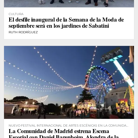
CULTURA
El desfile inaugural de la Semana de la Moda de
septiembre será en los jardines de Sabatini
RUTH RODRÍGUEZ
NUEVO FESTIVAL INTERNACIONAL DE ARTES ESCÉNICAS EN LA COMUNIDAD
La Comunidad de Madrid estrena Escena
DE MADRID
Escorial con Daniel Barenboim, Alondra de la