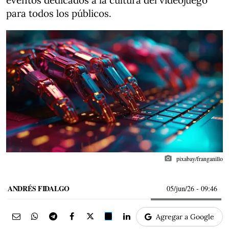
eventos dedicados a la cultura del videojuego
para todos los públicos.
photo_camera
pixabay/franganillo
ANDRÉS FIDALGO
05/jun/26
- 09:46
Agregar a Google