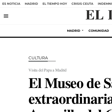
ES NOTICIA
MADRID
EL TIEMPO HOY
CRISIS CEUTA
INDEMNI
menu
MADRID
COMUNIDAD
CULTURA
Visita del Papa a Madrid
El Museo de S
extraordinari