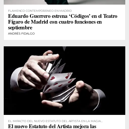
FLAMENCO CONTEMPORÁNEO EN MADRID
Eduardo Guerrero estrena ‘Códigos’ en el Teatro
Fígaro de Madrid con cuatro funciones en
septiembre
ANDRÉS FIDALGO
EL IMPACTO DEL NUEVO ESTATUTO DEL ARTISTA EN LA MAGIA
El nuevo Estatuto del Artista mejora las
PROFESIONAL