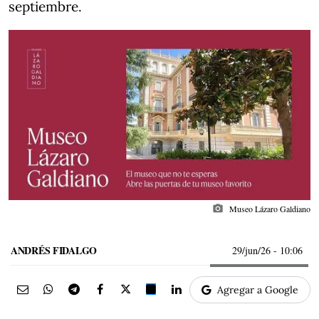
septiembre.
photo_camera
Museo Lázaro Galdiano
ANDRÉS FIDALGO
29/jun/26
- 10:06
Agregar a Google