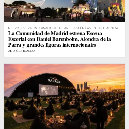
NUEVO FESTIVAL INTERNACIONAL DE ARTES ESCÉNICAS EN LA COMUNIDAD
La Comunidad de Madrid estrena Escena
DE MADRID
Escorial con Daniel Barenboim, Alondra de la
Parra y grandes figuras internacionales
ANDRÉS FIDALGO