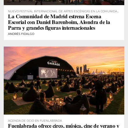
NUEVO FESTIVAL INTERNACIONAL DE ARTES ESCÉNICAS EN LA COMUNIDAD
La Comunidad de Madrid estrena Escena
DE MADRID
Escorial con Daniel Barenboim, Alondra de la
Parra y grandes figuras internacionales
ANDRÉS FIDALGO
AGENDA DE OCIO EN FUENLABRADA
Fuenlabrada ofrece circo, música, cine de verano y