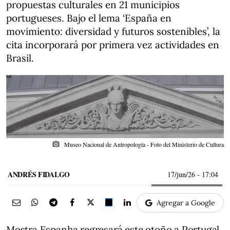
propuestas culturales en 21 municipios
portugueses. Bajo el lema ‘España en
movimiento: diversidad y futuros sostenibles’, la
cita incorporará por primera vez actividades en
Brasil.
photo_camera
Museo Nacional de Antropología - Foto del Ministerio de Cultura
ANDRÉS FIDALGO
17/jun/26
- 17:04
Agregar a Google
Mostra Espanha regresará este otoño a Portugal