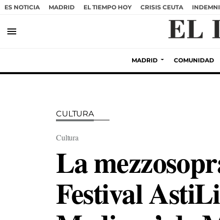
ES NOTICIA
MADRID
EL TIEMPO HOY
CRISIS CEUTA
INDEMNI
menu
MADRID
COMUNIDAD
CULTURA
Cultura
La mezzosopran
Festival AstiL