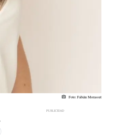
photo_camera
Foto: Fabián Morassut