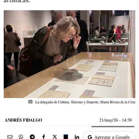
artísticas.
photo_camera
La delegada de Cultura, Turismo y Deporte, Marta Rivera de la Cruz
ANDRÉS FIDALGO
21/may/26
- 14:39
Agregar a Google