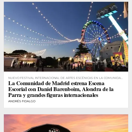
NUEVO FESTIVAL INTERNACIONAL DE ARTES ESCÉNICAS EN LA COMUNIDAD
La Comunidad de Madrid estrena Escena
DE MADRID
Escorial con Daniel Barenboim, Alondra de la
Parra y grandes figuras internacionales
ANDRÉS FIDALGO