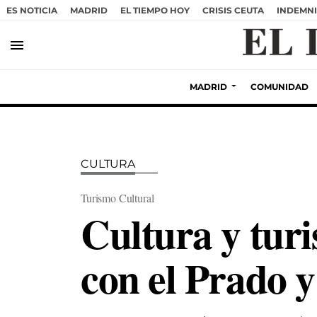
ES NOTICIA
MADRID
EL TIEMPO HOY
CRISIS CEUTA
INDEMNI
menu
MADRID
COMUNIDAD
CULTURA
Turismo Cultural
Cultura y tur
con el Prado y