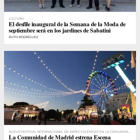
CULTURA
El desfile inaugural de la Semana de la Moda de
septiembre será en los jardines de Sabatini
RUTH RODRÍGUEZ
NUEVO FESTIVAL INTERNACIONAL DE ARTES ESCÉNICAS EN LA COMUNIDAD
La Comunidad de Madrid estrena Escena
DE MADRID