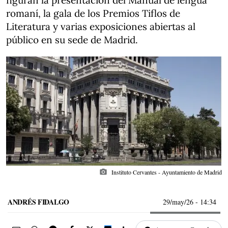
figuran la presentación del Manual de lengua
romaní, la gala de los Premios Tiflos de
Literatura y varias exposiciones abiertas al
público en su sede de Madrid.
photo_camera
Instituto Cervantes - Ayuntamiento de Madrid
ANDRÉS FIDALGO
29/may/26
- 14:34