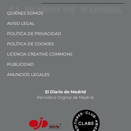
QUIÉNES SOMOS
AVISO LEGAL
POLÍTICA DE PRIVACIDAD
POLÍTICA DE COOKIES
LICENCIA CREATIVE COMMONS
PUBLICIDAD
ANUNCIOS LEGALES
El Diario de Madrid
Periódico Digital de Madrid.