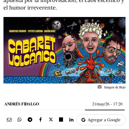
apuesta por la improvisación, el caos escénico y
el humor irreverente.
photo_camera
Imagen de Bejo
ANDRÉS FIDALGO
21/may/26
- 17:20
Agregar a Google