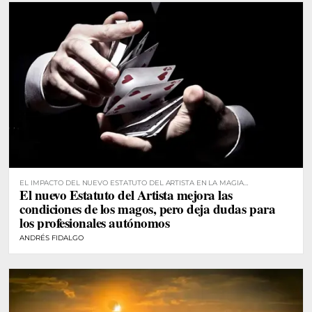
EL IMPACTO DEL NUEVO ESTATUTO DEL ARTISTA EN LA MAGIA
El nuevo Estatuto del Artista mejora las
PROFESIONAL
condiciones de los magos, pero deja dudas para
los profesionales autónomos
ANDRÉS FIDALGO