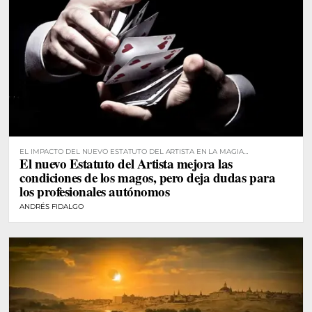
EL IMPACTO DEL NUEVO ESTATUTO DEL ARTISTA EN LA MAGIA
El nuevo Estatuto del Artista mejora las
PROFESIONAL
condiciones de los magos, pero deja dudas para
los profesionales autónomos
ANDRÉS FIDALGO