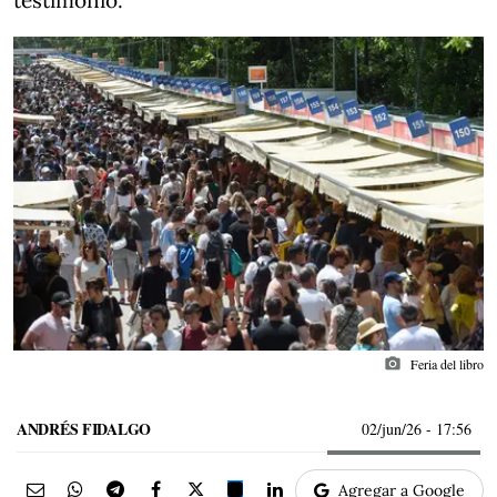
testimonio.
photo_camera
Feria del libro
ANDRÉS FIDALGO
02/jun/26
- 17:56
Agregar a Google