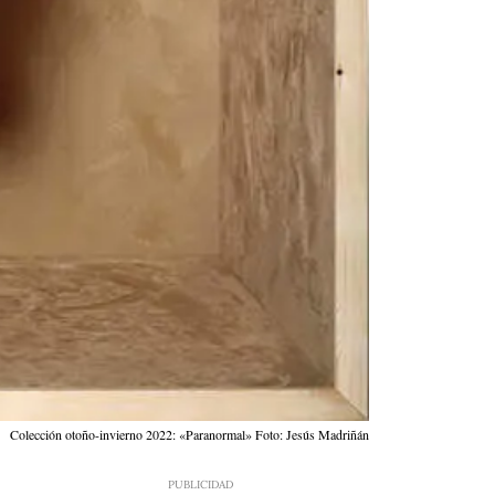
a
Colección otoño-invierno 2022: «Paranormal» Foto: Jesús Madriñán