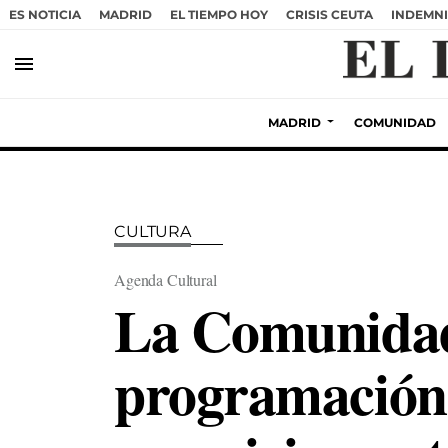
ES NOTICIA
MADRID
EL TIEMPO HOY
CRISIS CEUTA
INDEMNI
menu
MADRID
COMUNIDAD
CULTURA
Agenda Cultural
La Comunidad
programación 