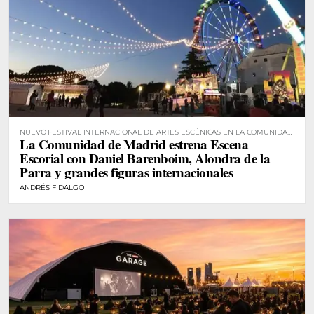
NUEVO FESTIVAL INTERNACIONAL DE ARTES ESCÉNICAS EN LA COMUNIDAD
La Comunidad de Madrid estrena Escena
DE MADRID
Escorial con Daniel Barenboim, Alondra de la
Parra y grandes figuras internacionales
ANDRÉS FIDALGO