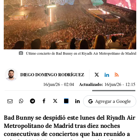
photo_camera
Último concierto de Bad Bunny en el Riyadh Air Metropolitano de Madrid
DIEGO DOMINGO RODRÍGUEZ
Actualizado:
16/jun/26
- 02:04
16/jun/26 - 12:15
Agregar a Google
Bad Bunny se despidió este lunes del Riyadh Air
Metropolitano de Madrid tras diez noches
consecutivas de conciertos que han reunido a