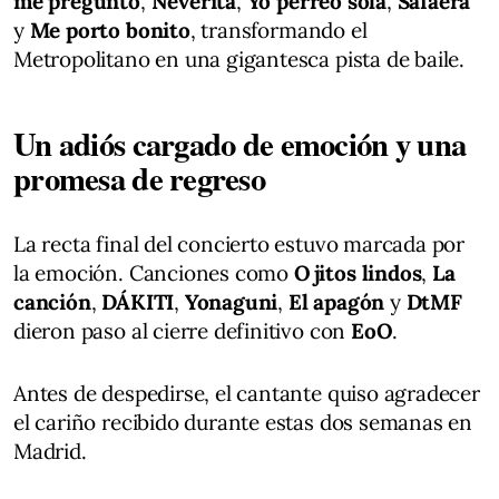
me preguntó
,
Neverita
,
Yo perreo sola
,
Safaera
y
Me porto bonito
, transformando el
Metropolitano en una gigantesca pista de baile.
Un adiós cargado de emoción y una
promesa de regreso
La recta final del concierto estuvo marcada por
la emoción. Canciones como
Ojitos lindos
,
La
canción
,
DÁKITI
,
Yonaguni
,
El apagón
y
DtMF
dieron paso al cierre definitivo con
EoO
.
Antes de despedirse, el cantante quiso agradecer
el cariño recibido durante estas dos semanas en
Madrid.