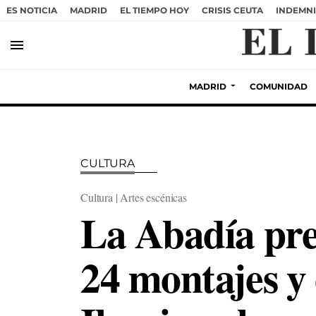
ES NOTICIA
MADRID
EL TIEMPO HOY
CRISIS CEUTA
INDEMNI
menu
MADRID
COMUNIDAD
CULTURA
Cultura | Artes escénicas
La Abadía pre
24 montajes y 