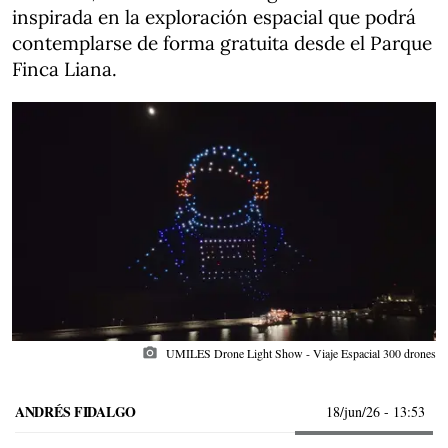
inspirada en la exploración espacial que podrá
contemplarse de forma gratuita desde el Parque
Finca Liana.
photo_camera
UMILES Drone Light Show - Viaje Espacial 300 drones
ANDRÉS FIDALGO
18/jun/26
- 13:53