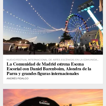
NUEVO FESTIVAL INTERNACIONAL DE ARTES ESCÉNICAS EN LA COMUNIDAD
La Comunidad de Madrid estrena Escena
DE MADRID
Escorial con Daniel Barenboim, Alondra de la
Parra y grandes figuras internacionales
ANDRÉS FIDALGO