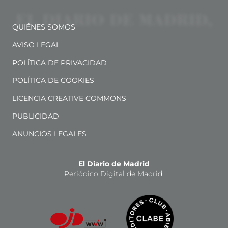
QUIÉNES SOMOS
AVISO LEGAL
POLÍTICA DE PRIVACIDAD
POLÍTICA DE COOKIES
LICENCIA CREATIVE COMMONS
PUBLICIDAD
ANUNCIOS LEGALES
El Diario de Madrid
Periódico Digital de Madrid.